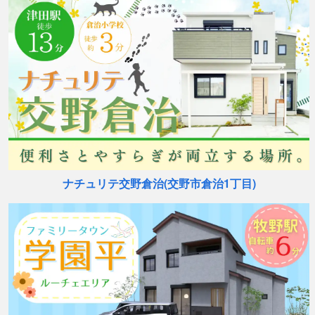
ナチュリテ交野倉治(交野市倉治1丁目)