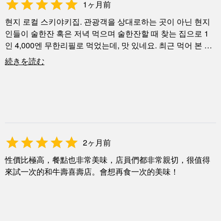
1ヶ月前
현지 로컬 스키야키집. 관광객을 상대로하는 곳이 아닌 현지
인들이 술한잔 혹은 저녁 먹으며 술한잔할 때 찾는 집으로 1
인 4,000엔 무한리필로 먹었는데, 맛 있네요. 최근 먹어 본 스
키야키중 가장 맛 있게 먹음. 일단 고기의 질이 너무 좋고, 스
続きを読む
키야키 소스를 직접 만드신다고 하는데... 고기랑 어우러지는
소스가 정말 맛 있네요. 6명이 방문했는데 화로를 1개 밖에 주
지 않아서 기다리면서 먹은 것만 빼고는 음식, 로컬 분위기, 친
절함 모두 좋았습니다. 맥주도 정말 맛 있음.
2ヶ月前
性價比極高，餐點也非常美味，店員們都非常親切，很值得
來試一次的和牛壽喜壽店。會想再食一次的美味！