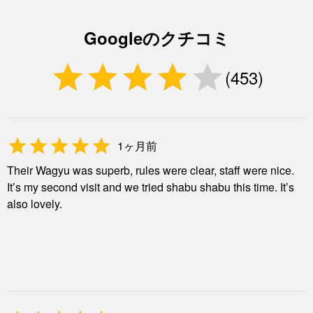
Googleのクチコミ
(
453
)
1ヶ月前
Their Wagyu was superb, rules were clear, staff were nice.
It’s my second visit and we tried shabu shabu this time. It’s
also lovely.