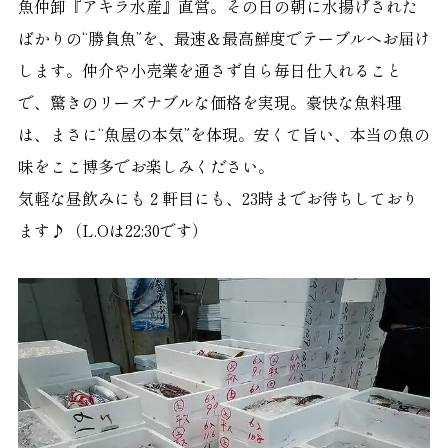
魚仲卸『アキラ水産』直営。その日の朝に水揚げされた
ばかりの“勝負魚”を、最速＆最高鮮度でテーブルへお届け
します。仲介や小売業を通さず自ら毎日仕入れること
で、驚きのリーズナブルな価格を実現。豪快な魚料理
は、まさに“魚屋の本気”を体現。安くて旨い、本当の魚の
味をここ博多でお楽しみください。
気軽な昼飲みにも２軒目にも、23時までお待ちしており
ます♪（L.Oは22:30です）