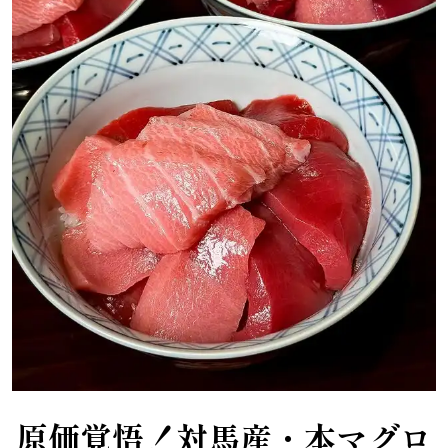
原価覚悟！対馬産・本マグロ