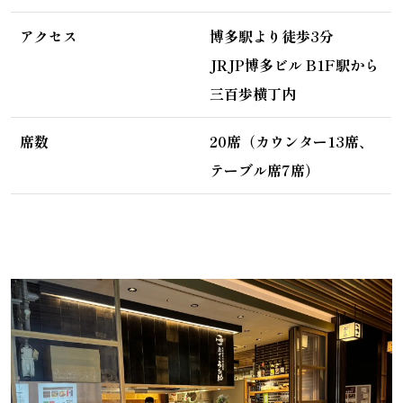
アクセス
博多駅より徒歩3分
JRJP博多ビル B1F駅から
三百歩横丁内
席数
20席（カウンター13席、
テーブル席7席）