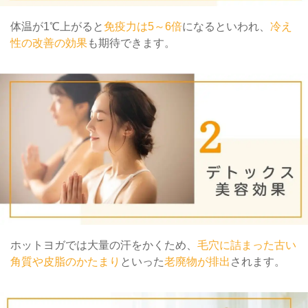
体温が1℃上がると
免疫力は5～6倍
になるといわれ、
冷え
性の改善の効果
も期待できます。
ホットヨガでは大量の汗をかくため、
毛穴に詰まった古い
角質や皮脂のかたまり
といった
老廃物が排出
されます。