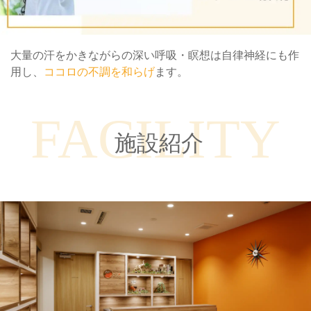
大量の汗を​かきながらの深い呼吸・瞑想は自律神経にも作
用し、
ココロの不調を和らげ
ます。
FACILITY
施設紹介