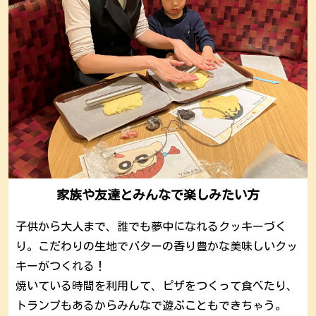
家族や友達とみんなで楽しみたい方
子供から大人まで、誰でも夢中になれるクッキー
づく
り
。こだわりの生地
でバターの
香り豊かな美味しいクッ
キーがつくれ
る！
焼いている時間を利用して、ピザをつくって食べ
たり、
トランプもあるからみんなで遊ぶこともできちゃう。