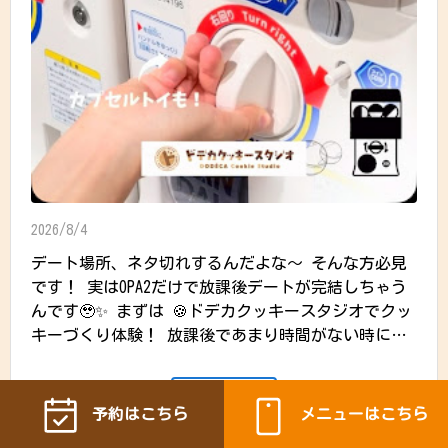
2026/8/4
デート場所、ネタ切れするんだよな〜 そんな方必見
です！ 実はOPA2だけで放課後デートが完結しちゃう
んです🥹✨ まずは 🍪ドデカクッキースタジオでクッ
キーづくり体験！ 放課後であまり時間がない時に
は、30分〜880円（税込）でサクッと楽しめる「焼き
たてミニクッキーづくり体験」がおすすめ！ 学校帰
詳細を見る
りにもぴったり🙌 クッキーを焼いている間は… 🃏
予約はこちら
メニューはこちら
UNOやトランプで勝負！ 待ち時間まで楽しめるのが嬉