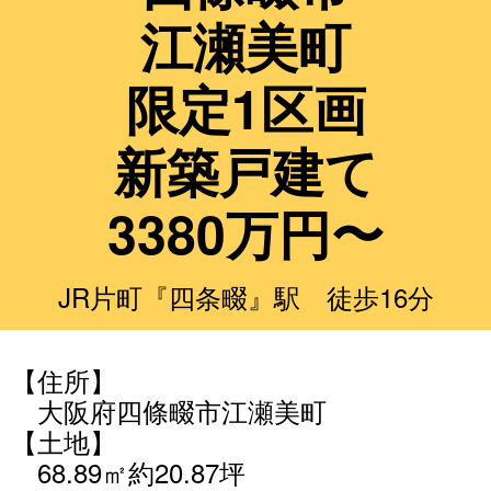
江瀬美町
限定1区画
新築戸建て
3380万円〜
JR片町『四条畷』駅 徒歩16分
【住所】
大阪府四條畷市江瀬美町
【土地】
68.89㎡約20.87坪