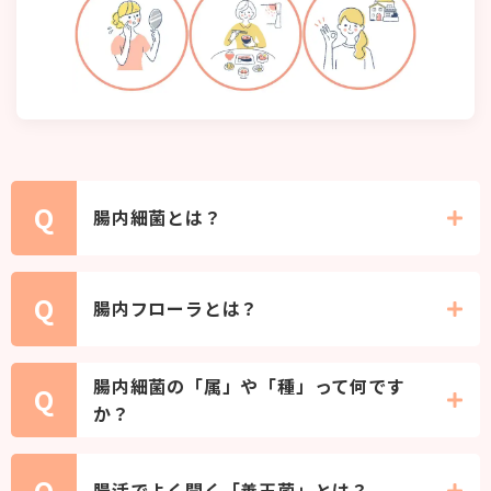
Q
腸内細菌とは？
A
お腹の中に住んでいる、目に見えない「小さ
Q
腸内フローラとは？
な住人」のことです。
私たちの腸には、重さにして約1～1.5kg分
A
もの細菌が住み着いています。
腸内細菌たちが種類ごとに集まって作る「お
腸内細菌の「属」や「種」って何です
Q
花畑」のような状態です。
か？
顕微鏡で腸の中をのぞくと、細菌たちが種類
A
ごとに群生している様子が「お花畑（フロー
菌の分類単位のことです。
Q
ラ）」に見えることからそう呼ばれます。
腸活でよく聞く「善玉菌」とは？