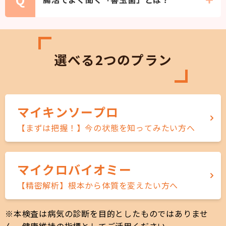
「属」は大まかなグループ（例：クマ属）、
「種」は小さなグループ（例：ホッキョクグ
A
マやヒグマ）のようなイメージです。
腸内環境を整え、全身の「キレイと元気」を
マイクロバイオミーは「種」まで特定するの
支える味方です。
で、より詳細な対策が可能です。
太りにくい体質をつくり、肌荒れ予防や善玉
選べる2つのプラン
菌が活発だとバリア機能が高まり、風邪をひ
きにくい体になります。
マイキンソープロ
【まずは把握！】今の状態を知ってみたい方へ
マイクロバイオミー
【精密解析】根本から体質を変えたい方へ
※本検査は病気の診断を目的としたものではありませ
ん。健康維持の指標としてご活用ください。