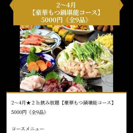
2～4月
【豪華もつ鍋堪能コース】
5000円《全9品》
2～4月★２ｈ飲み放題【豪華もつ鍋堪能コース】
5000円《全9品》
コースメニュー