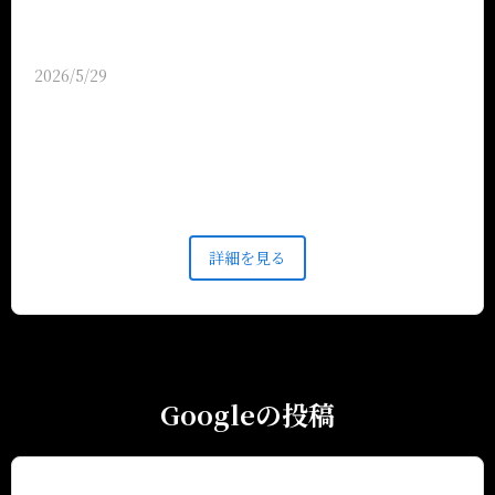
2026/5/29
【喫煙席・禁煙席完備】 当店では、喫煙専用席と禁
煙席を完備し、完全分煙の環境を整えております。お
タバコをお楽しみいただく方も、煙を気にせずリラッ
クスされたい方も、どちらもご満足いただける空間を
ご提供いたします。 ※東京店舗は電子タバコのみご
利用いただけます。 また、皆様でお楽しみ頂けるコ
詳細を見る
ース料理をはじめ、季節の食材を使用した創作メニュ
ーも豊富に取り揃えております。 勿論お得な単品飲
み放題もご利用いただけます。 個室席も多数ご用意
しておりますので、ご安心してお食事をお愉しみ頂け
ます。 ぜひこの機会に当店の季節のコースと名物メ
ニューを存分にご堪能くださいませ。 皆様のご来店
Googleの投稿
を心よりお待ちしております。