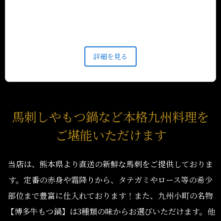
煙席を完備し、完全分煙の環境を整えております。お
タバコをお楽しみいただく方も、煙を気にせずリラッ
クスされたい方も、どちらもご満足いただける空間を
ご提供いたします。 ※東京店舗は電子タバコのみご
利用いただけます。 また、皆様でお楽しみ頂けるコ
詳細を見る
ース料理をはじめ、季節の食材を使用した創作メニュ
ーも豊富に取り揃えております。 勿論お得な単品飲
み放題もご利用いただけます。 個室席も多数ご用意
しておりますので、ご安心してお食事をお愉しみ頂け
ます。 ぜひこの機会に当店の季節のコースと名物メ
馬刺しやもつ鍋など本格九州料理を
ニューを存分にご堪能くださいませ。 皆様のご来店
ご堪能いただけます
を心よりお待ちしております。
当店は、熊本県より直送の新鮮な馬刺をご提供しておりま
す。定番の赤身や霜降りから、タテガミやロース等の希少
部位まで豊富に仕入れております！また、九州小町の名物
【博多牛もつ鍋】は3種類の味からお選びいただけます。他