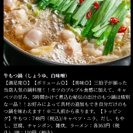
牛もつ鍋（しょうゆ、白味噌）
【満足度◎】【ボリューム◎】【美味◎】三拍子が揃った
当店人気の鍋料理！！モツのプルプル食感に加えて、キャ
ベツの甘み、5時間かけて煮込む秘伝の出汁のもつ鍋は格別
な一品！！お好みによって具材の追加もでき自分だけのも
つ鍋を味わえます！※二人前から承ります。【トッピン
グ】牛もつ：748円（税込)/キャベツ・ニラ、だし、もや
し、豆腐、チャンポン、雑炊、ラーメン：各363円（税
込）/卵：110円（税込)