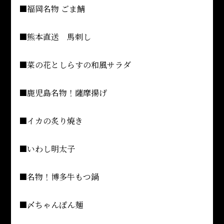
■福岡名物 ごま鯖
■熊本直送 馬刺し
■菜の花としらすの和風サラダ
■鹿児島名物！薩摩揚げ
■イカの炙り焼き
■いわし明太子
■名物！博多牛もつ鍋
■〆ちゃんぽん麺