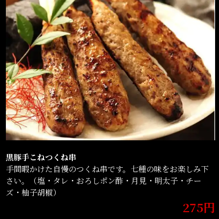
黒豚手こねつくね串
手間暇かけた自慢のつくね串です。七種の味をお楽しみ下
さい。（塩・タレ・おろしポン酢・月見・明太子・チー
ズ・柚子胡椒）
275円