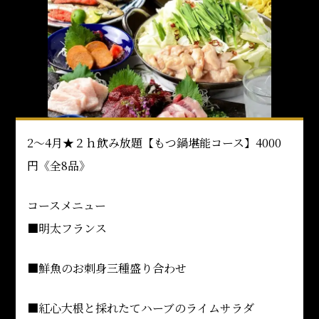
2～4月★２ｈ飲み放題【もつ鍋堪能コース】4000
円《全8品》
コースメニュー
■明太フランス
■鮮魚のお刺身三種盛り合わせ
■紅心大根と採れたてハーブのライムサラダ