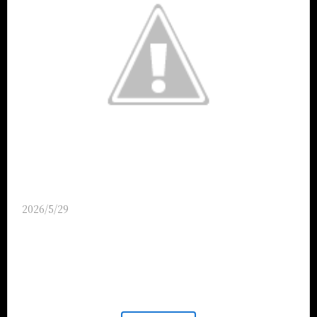
2026/5/29
【豊富な個室席でご宴会をお楽しみください】 各種
ご宴会も個室でご安心してお食事をお愉しみいただけ
ます。様々な人数でご利用頂ける個室を多数ご用意し
ております。もちろん、貸切でのご利用も承っており
ます。 また、人気の単品飲み放題やコースメニュー、
単品料理も多彩に取り揃えております。 ご宴会や記