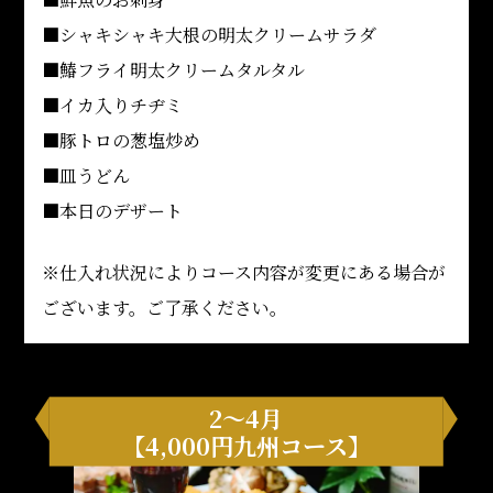
■シャキシャキ大根の明太クリームサラダ
■鰆フライ明太クリームタルタル
■イカ入りチヂミ
■豚トロの葱塩炒め
■皿うどん
■本日のデザート
※仕入れ状況によりコース内容が変更にある場合が
ございます。ご了承ください。
2～4月
【4,000円九州コース】