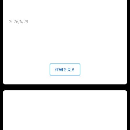
2026/5/29
【喫煙席・禁煙席完備】 当店では、喫煙専用席と禁
煙席を完備し、完全分煙の環境を整えております。お
タバコをお楽しみいただく方も、煙を気にせずリラッ
クスされたい方も、どちらもご満足いただける空間を
ご提供いたします。 ※東京店舗は電子タバコのみご
利用いただけます。 また、皆様でお楽しみ頂けるコ
詳細を見る
ース料理をはじめ、季節の食材を使用した創作メニュ
ーも豊富に取り揃えております。 勿論お得な単品飲
み放題もご利用いただけます。 個室席も多数ご用意
しておりますので、ご安心してお食事をお愉しみ頂け
ます。 ぜひこの機会に当店の季節のコースと名物メ
ニューを存分にご堪能くださいませ。 皆様のご来店
を心よりお待ちしております。