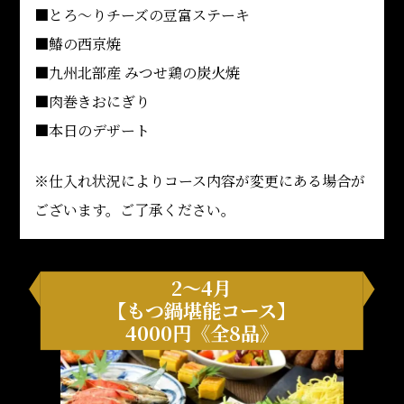
■とろ～りチーズの豆富ステーキ
■鰆の西京焼
■九州北部産 みつせ鶏の炭火焼
■肉巻きおにぎり
■本日のデザート
※仕入れ状況によりコース内容が変更にある場合が
ございます。ご了承ください。
2～4月
【もつ鍋堪能コース】
4000円《全8品》