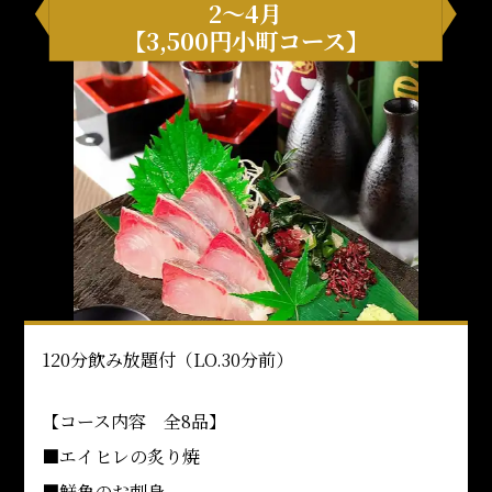
2～4月
【3,500円小町コース】
120分飲み放題付（LO.30分前）
【コース内容 全8品】
■エイヒレの炙り焼
■鮮魚のお刺身