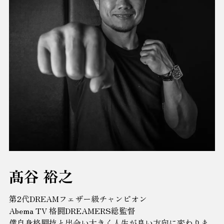
髙谷 裕之
第2代DREAMフェザー級チャンピオン
Abema TV 格闘DREAMERS総監督
僕自身格闘技と出会い大きく人生が良い方向に変わりま