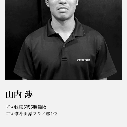
山内 渉
プロ戦績5戦5勝無敗
プロ修斗世界フライ級1位