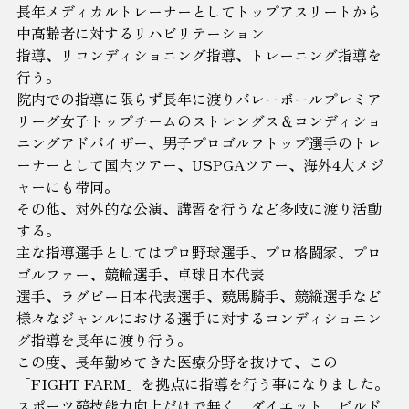
長年メディカルトレーナーとしてトップアスリートから
中高齢者に対するリハビリテーション
指導、リコンディショニング指導、トレーニング指導を
行う。
院内での指導に限らず長年に渡りバレーボールプレミア
リーグ女子トップチームのストレングス＆コンディショ
ニングアドバイザー、男子プロゴルフトップ選手のトレ
ーナーとして国内ツアー、USPGAツアー、海外4大メジ
ャーにも帯同。
その他、対外的な公演、講習を行うなど多岐に渡り活動
する。
主な指導選手としてはプロ野球選手、プロ格闘家、プロ
ゴルファー、競輪選手、卓球日本代表
選手、ラグビー日本代表選手、競馬騎手、競縦選手など
様々なジャンルにおける選手に対するコンディショニン
グ指導を長年に渡り行う。
この度、長年勤めてきた医療分野を抜けて、この
「FIGHT FARM」を拠点に指導を行う事になりました。
スポーツ競技能力向上だけで無く、ダイエット、ビルド