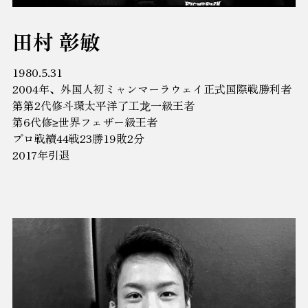
田村 彰敏
1980.5.31
2004年、外国人初ミャンマーラウェイ正式国際戦勝利者
第第2代修斗環太平洋了工龙一級王者
第6代修≥世界フェザー級王者
プロ戦續44戦23勝19敗2分
2017年引退