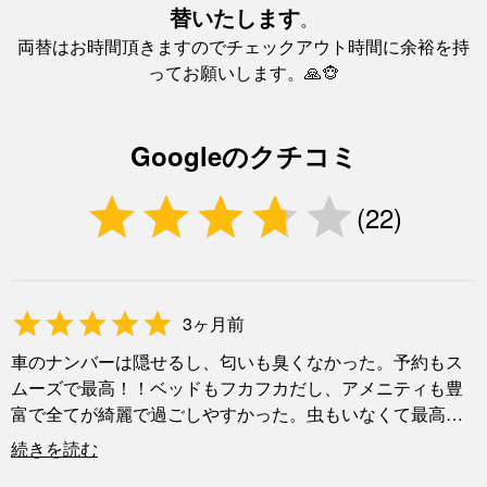
替いたします
。
両替はお時間頂きますのでチェックアウト時間に余裕を持
ってお願いします。🙏🐵
Googleのクチコミ
(
22
)
3ヶ月前
車のナンバーは隠せるし、匂いも臭くなかった。予約もス
ムーズで最高！！ベッドもフカフカだし、アメニティも豊
富で全てが綺麗で過ごしやすかった。虫もいなくて最高、
他のホテルは汚くて虫もいたから、ここのホテルがめちゃ
続きを読む
くちゃ最高に感じました。部屋に日記が置いてあって、面