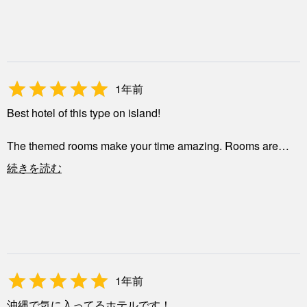
白かったです笑笑
どの部屋もデザイン素敵です(><)*。
とにかくここの食べ物が美味しいです！！美味しすぎて沢
山食べました。特に揚げパン美味しすぎてテンション上が
りました！
風呂がジェットバスになってて光るし楽しかったです
1年前
ヘアアイロンが置いてあるの助かります
Best hotel of this type on island!
部屋に段差があるから、気をつけてください笑
The themed rooms make your time amazing. Rooms are
very clean and comfortable as well as having almost
続きを読む
everything you would need! The room service is fast and the
payment at the end was simple.
1年前
沖縄で気に入ってるホテルです！