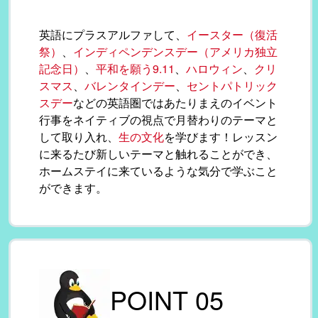
英語にプラスアルファして、
イースター（復活
祭）
、
インディペンデンスデー（アメリカ独立
記念日）
、
平和を願う9.11
、
ハロウィン
、
クリ
スマス
、
バレンタインデー
、
セントパトリック
スデー
などの英語圏ではあたりまえのイベント
行事をネイティブの視点で月替わりのテーマと
して取り入れ、
生の文化
を学びます！レッスン
に来るたび新しいテーマと触れることができ、
ホームステイに来ているような気分で学ぶこと
ができます。
POINT 05