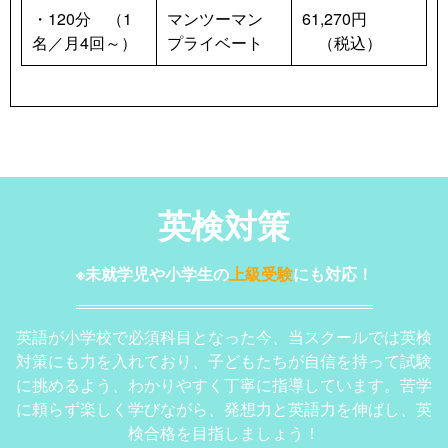
・120分　（1
マンツーマン　
61,270円
名／月4回～）
プライベート
　（税込）
英検対策
※未就学児や小学生の
上級受験
にも対応！
英語が小学校で必須科目となった今、当スクールでは英検
対策にも力を入れており、子どもたちが自信を持って試験
に挑めるよう、わかりやすく丁寧に指導しています。苦学
に頼らず楽しく学びながら、発想力と英語力を伸ばし、英
検合格を目指しましょう！