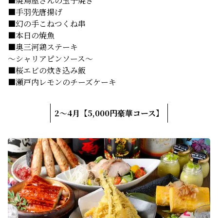
■焼鳥屋さんの玉子焼き
■手羽先唐揚げ
■幻の手こねつくね串
■本日の焼魚
■奥三河鶏ステーキ
～シャリアピンソース～
■桜エビの炊き込み飯
■瀬戸内レモンのチーズケーキ
2～4月【5,000円豪華コース】