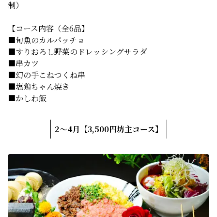
制）
【コース内容（全6品】
■旬魚のカルパッチョ
■すりおろし野菜のドレッシングサラダ
■串カツ
■幻の手こねつくね串
■塩鶏ちゃん焼き
■かしわ飯
2～4月【3,500円坊主コース】