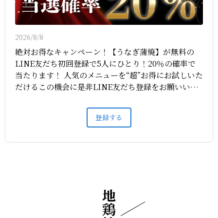
2026/8/8
絶対お得なキャンペーン！【うなぎ蒲焼】が無料の
LINE友だち初回登録で5人にひとり！20％の確率で
当たります！ 人気のメニューを“超”お得にお試しいた
だけるこの機会に是非LINE友だち登録をお願いいた
します。 LINEお友達限定のお得な割引情報やクーポ
ンも配信しております。 また、ご予約もメニュー画
登録する
面から簡単にOK！ 是非お得なこの機会に友だち登録
をどうぞ！
地鶏坊主