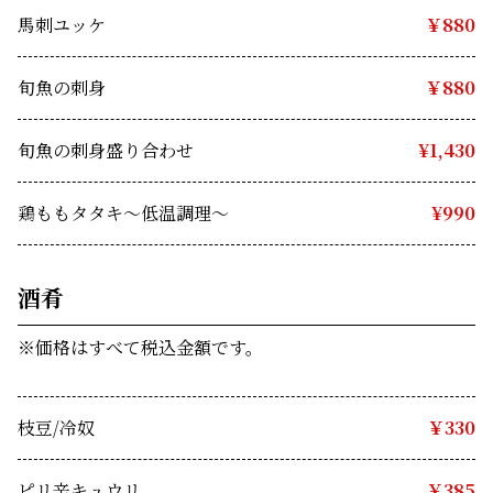
馬刺ユッケ
￥880
旬魚の刺身
￥880
旬魚の刺身盛り合わせ
　¥1,430
鶏ももタタキ～低温調理～　
¥990
酒肴
※価格はすべて税込金額です。
枝豆/冷奴
￥330
ピリ辛キュウリ
￥385