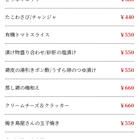
たこわさび/チャンジャ
￥440
有機トマトスライス
　￥550
漬け物盛り合わせ/砂肝の塩漬け　
￥550
鶏皮の湯引きポン酢/うずら卵のつゆ漬け 
￥550
蒸し鶏の梅和え　
￥660
クリームチーズ＆クラッカー　
￥660
焼き鳥屋さんの玉子焼き　
￥550