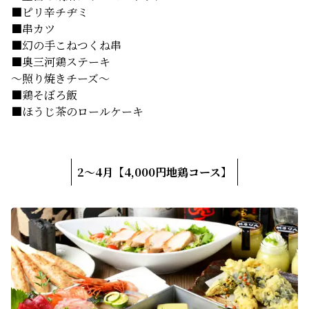
■ピリ辛チヂミ
■串カツ
■幻の手こねつくね串
■奥三河鶏ステーキ
～照り焼きチーズ～
■鶏そぼろ飯
■ほうじ茶のロールケーキ
2～4月【4,000円地鶏コース】