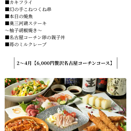
■カキフライ
■幻の手こねつくね串
■本日の焼魚
■奥三河鶏ステーキ
～柚子胡椒焼き～
■名古屋コーチン卵の親子丼
■苺のミルクレープ
2～4月【6,000円贅沢名古屋コーチンコース】