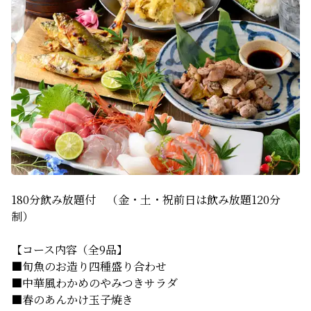
180分飲み放題付　（金・土・祝前日は飲み放題120分
制）
【コース内容（全9品】
■旬魚のお造り四種盛り合わせ
■中華風わかめのやみつきサラダ
■春のあんかけ玉子焼き