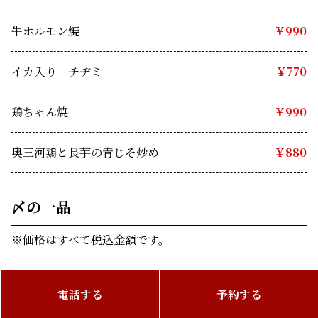
牛ホルモン焼
￥990
イカ入り　チヂミ
￥770
鶏ちゃん焼 
￥990
奥三河鶏と長芋の青じそ炒め 
￥880
〆の一品 
※価格はすべて税込金額です。
名古屋コーチンまぶし飯
￥1,320
電話する
予約する