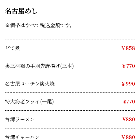
名
古屋めし
※価格はすべて税込金額です。
どて煮
￥858
奥三河鶏の手羽先唐揚げ(三本)
￥770
名古屋コーチン炭火焼
￥990
特大海老フライ(一尾)
　¥770
台湾ラーメン　
¥880
台湾チャーハン　
￥880